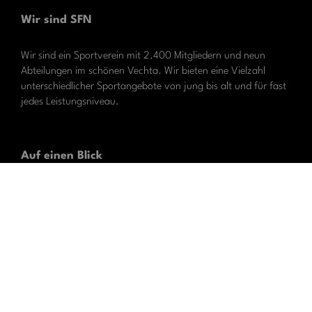
Wir sind SFN
Wir sind ein Sportverein mit 2.400 Mitgliedern und neun
Abteilungen im schönen Vechta. Wir bieten eine Vielzahl
unterschiedlicher Sportangebote von jung bis alt und für fast
jedes Leistungsniveau.
Auf einen Blick
Das Portal zum Verein
Sportanlagen
Mitgliedschaft
Sponsoring
Fan-Shop
Vorstand SFN Vechta e.V.
News