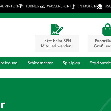
BADMINTON
TURNEN
WASSERSPORT
IN MOTION
TIS
Jetzt beim SFN
Fanartik
Mitglied werden!
Groß und
zbelegung
Schiedsrichter
Spielplan
Stadionzei
r