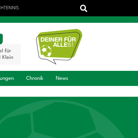
CHTENNIS
el für
 Klein
tungen
Chronik
News