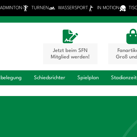
BADMINTON
TURNEN
WASSERSPORT
IN MOTION
TIS
Jetzt beim SFN
Fanartik
Mitglied werden!
Groß und
zbelegung
Schiedsrichter
Spielplan
Stadionzei