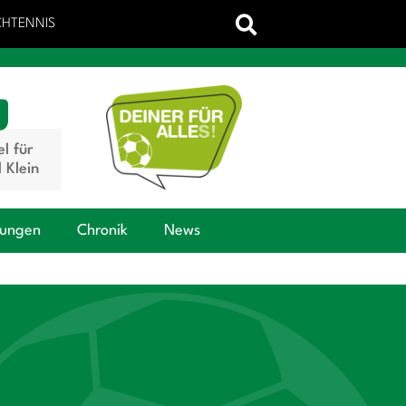
CHTENNIS
el für
 Klein
tungen
Chronik
News