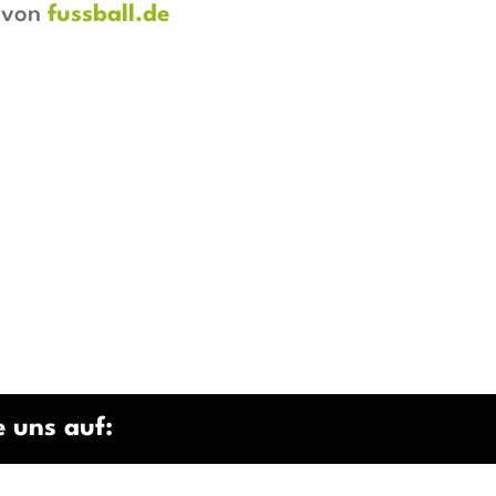
t von
fussball.de
 uns auf: