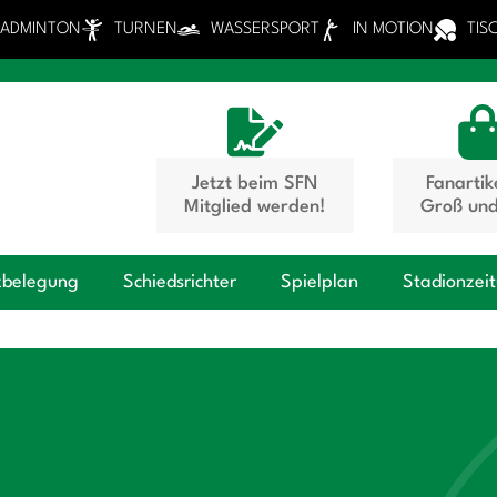
BADMINTON
TURNEN
WASSERSPORT
IN MOTION
TIS
Jetzt beim SFN
Fanartik
Mitglied werden!
Groß und
zbelegung
Schiedsrichter
Spielplan
Stadionzei