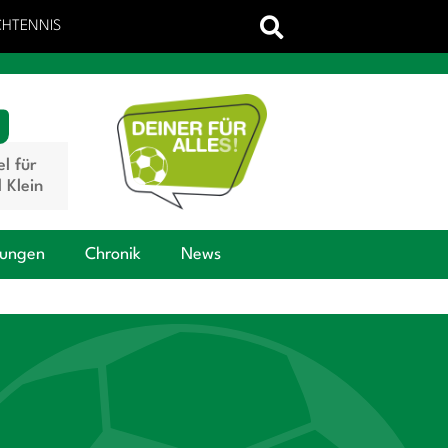
CHTENNIS
el für
 Klein
tungen
Chronik
News