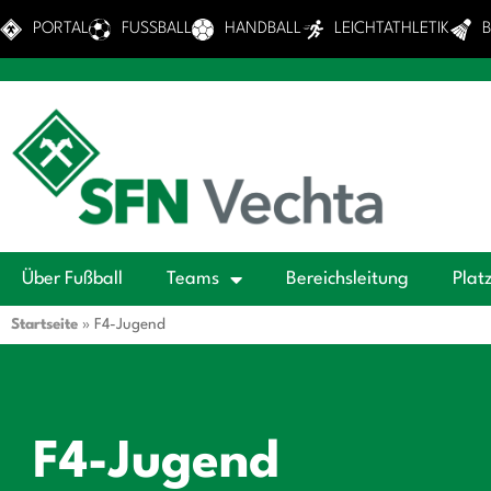
PORTAL
FUSSBALL
HANDBALL
LEICHTATHLETIK
Über Fußball
Teams
Bereichsleitung
Plat
Startseite
»
F4-Jugend
F4-Jugend