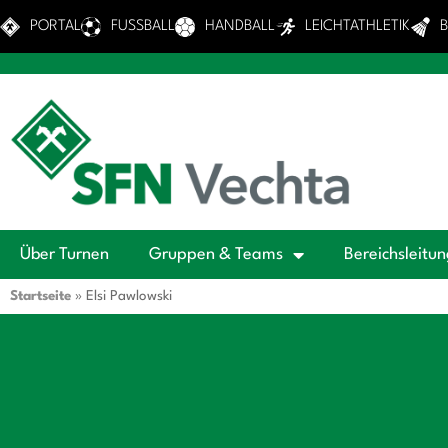
PORTAL
FUSSBALL
HANDBALL
LEICHTATHLETIK
Über Turnen
Gruppen & Teams
Bereichsleitu
Startseite
»
Elsi Pawlowski