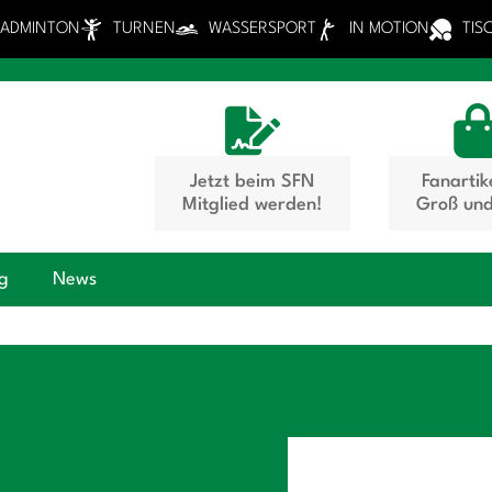
BADMINTON
TURNEN
WASSERSPORT
IN MOTION
TIS
Jetzt beim SFN
Fanartik
Mitglied werden!
Groß und
ng
News