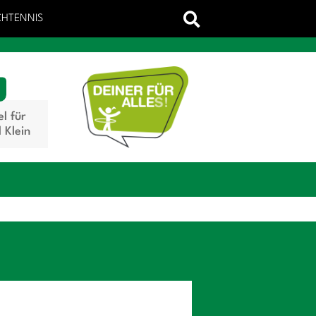
CHTENNIS
el für
 Klein