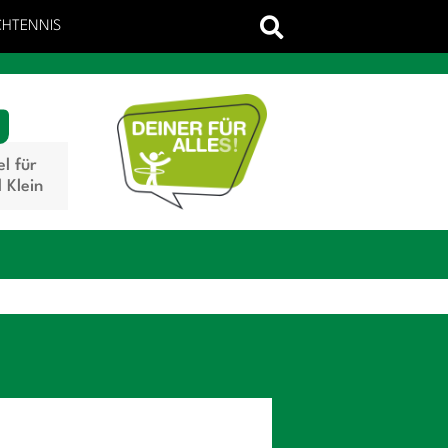
CHTENNIS
el für
 Klein