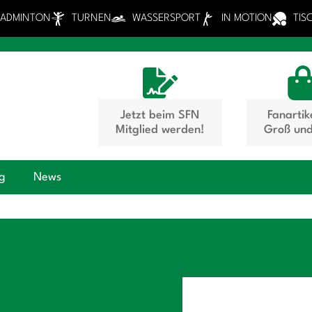
BADMINTON
TURNEN
WASSERSPORT
IN MOTION
TIS
Jetzt beim SFN
Fanartik
Mitglied werden!
Groß und
ng
News