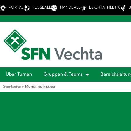
PORTAL
FUSSBALL
HANDBALL
LEICHTATHLETIK
Über Turnen
Gruppen & Teams
Bereichsleitu
Startseite
»
Marianne Fischer