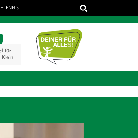
CHTENNIS
el für
 Klein