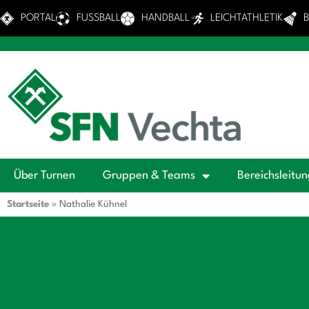
PORTAL
FUSSBALL
HANDBALL
LEICHTATHLETIK
Über Turnen
Gruppen & Teams
Bereichsleitu
Startseite
»
Nathalie Kühnel