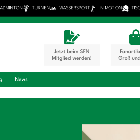
BADMINTON
TURNEN
WASSERSPORT
IN MOTION
TIS
Jetzt beim SFN
Fanartik
Mitglied werden!
Groß und
ng
News