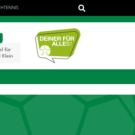
CHTENNIS
el für
 Klein