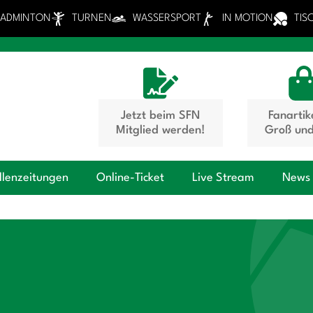
BADMINTON
TURNEN
WASSERSPORT
IN MOTION
TIS
Jetzt beim SFN
Fanartik
Mitglied werden!
Groß und
llenzeitungen
Online-Ticket
Live Stream
News