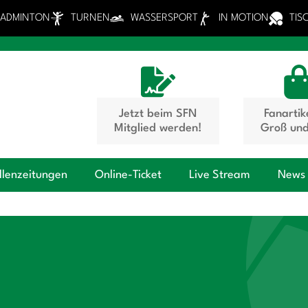
BADMINTON
TURNEN
WASSERSPORT
IN MOTION
TIS
Jetzt beim SFN
Fanartik
Mitglied werden!
Groß und
llenzeitungen
Online-Ticket
Live Stream
News