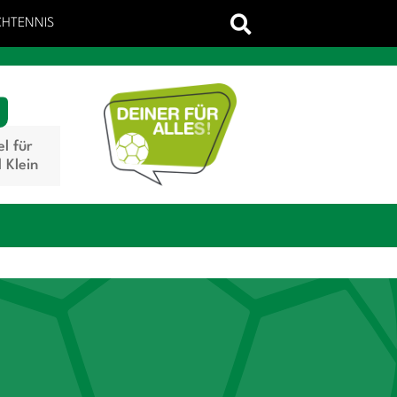
CHTENNIS
el für
 Klein